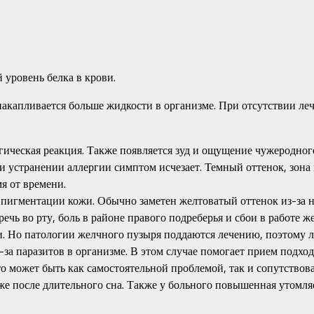
уровень белка в крови.
 накапливается больше жидкости в организме. При отсутствии ле
ическая реакция. Также появляется зуд и ощущение чужеродного 
ри устранении аллергии симптом исчезает. Темный оттенок, зона 
я от времени.
 пигментации кожи. Обычно заметен желтоватый оттенок из-за н
речь во рту, боль в районе правого подреберья и сбои в работе
и. Но патологии желчного пузыря поддаются лечению, поэтому л
-за паразитов в организме. В этом случае помогает прием подх
 может быть как самостоятельной проблемой, так и сопутствова
аже после длительного сна. Также у больного повышенная утомля