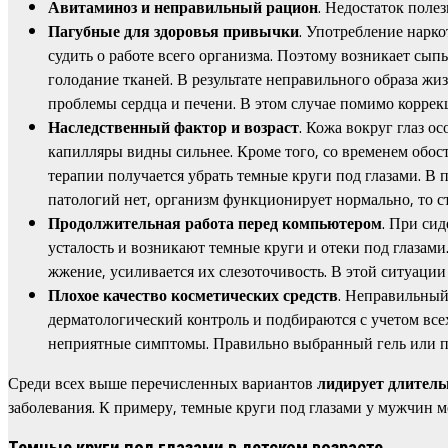
Авитаминоз и неправильный рацион
. Недостаток поле
Пагубные для здоровья привычки
. Употребление нарк
судить о работе всего организма. Поэтому возникает сып
голодание тканей. В результате неправильного образа ж
проблемы сердца и печени. В этом случае помимо коррек
Наследственный фактор и возраст
. Кожа вокруг глаз о
капилляры видны сильнее. Кроме того, со временем обос
терапии получается убрать темные круги под глазами. В 
патологий нет, организм функционирует нормально, то с
Продолжительная работа перед компьютером
. При сид
усталость и возникают темные круги и отеки под глазам
жжение, усиливается их слезоточивость. В этой ситуаци
Плохое качество косметических средств
. Неправильный
дерматологический контроль и подбираются с учетом вс
неприятные симптомы. Правильно выбранный гель или пат
Среди всех выше перечисленных вариантов
лидирует длитель
заболевания. К примеру, темные круги под глазами у мужчин м