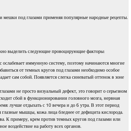
 и мешки под глазами применяя популярные народные рецепты.
ожно выделить следующие провоцирующие факторы:
есс ослабевает иммунную систему, поэтому начинаются многие
збавиться от темных кругов под глазами необходимо особое
ает сам собой. Появляется слегка синеватый оттенок в зоне
лазами не просто визуальный дефект, это говорит о серьезном
исходит сбой в функционировании головного мозга, нервная
мя: лучше отдыхать с 10 вечера и до 6 утра. В этот период
я глазные мышцы, кожа лица бледнее от дефицита кислорода.
ва. К примеру, крем против темных кругов под глазами или
ое воздействие на работу всех органов.