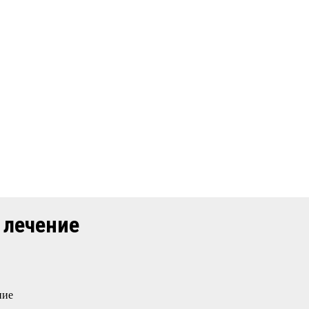
 лечение
ние