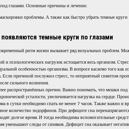
 под глазами. Основные причины и лечение.
маскировки проблемы. А также как быстро убрать темные круги
 появляются темные круги по глазами
 Современный ритм жизни вызывает ряд визуальных проблем. М
ний и психологических нагрузок истощается весь организм. Стр
уальной особенностью организма. В вопросе касаемо того как и
 Если причиной послужил стресс, то неприятный симптом пропад
после сильного волнения.
олее распространённых причин. Важно понимать, что мешки под г
хронической усталости, увеличивается нагрузка на сердце. Про
ма в сутки необходимо спать не менее 7 часов. Также важно и вре
очное количество эндорфинов. При дефиците сна перенапрягаютс
одят долгое время. И тогда необходимы вспомогательные средст
мя уменьшают следы от синяков. Дефицит сна оказывает негативн