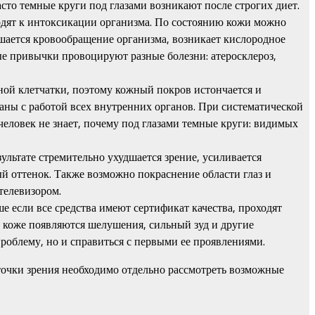
асто темные круги под глазами возникают после строгих диет.
одят к интоксикации организма. По состоянию кожи можно
рушается кровообращение организма, возникает кислородное
ые привычки провоцируют разные болезни: атеросклероз,
жной клетчатки, поэтому кожный покров истончается и
аны с работой всех внутренних органов. При систематической
человек не знает, почему под глазами темные круги: видимых
ультате стремительно ухудшается зрение, усиливается
й оттенок. Также возможно покраснение области глаз и
телевизором.
 если все средства имеют сертификат качества, проходят
 коже появляются шелушения, сильный зуд и другие
роблему, но и справиться с первыми ее проявлениями.
точки зрения необходимо отдельно рассмотреть возможные