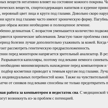
зных веществ негативно влияет на состояние кожного покрова. Ч
отических веществ, спиртосодержащих напитков и курение прив
ь, неровный цвет лица и круги под глазами. Довольно скоро на
изни круги под глазами часто имеют хроническую форму. Пагубн
ции образа жизни необходимо и полноценное лечение.
собенно деликатная. С возрастом уменьшается количество подко
тряются хронические заболевания. Зачастую такие проблемы связ
период болезни лучше дополнительно ухаживать за кожей. Когда 
тоит рассмотреть генетическую предрасположенность.
ении перед монитором напрягается зрительный анализатор. В рез
и. Разрываются капилляры, поэтому под веками немного синеваты
и необходимо минимизировать нахождение перед компьютером и 
 подбор косметики приводит к темным кругам под глазами. Лучше
ех индивидуальных потребностей кожи. Также на чувствительной
чи от синяков под веками способны не только предотвратить п
ная работа за компьютером и недостаток сна
. С медицинской 
огут возникнуть из-за проблем с потенцией.