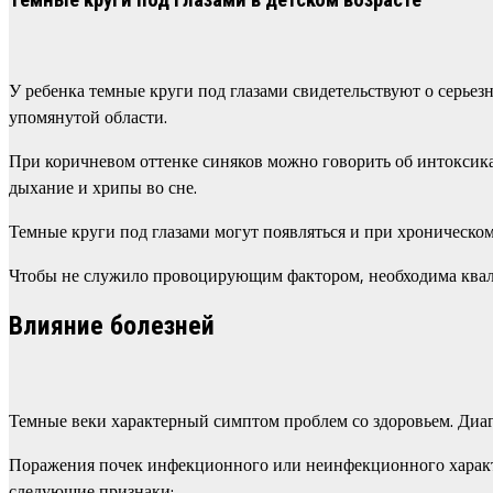
Темные круги под глазами в детском возрасте
У ребенка темные круги под глазами свидетельствуют о серье
упомянутой области.
При коричневом оттенке синяков можно говорить об интоксика
дыхание и хрипы во сне.
Темные круги под глазами могут появляться и при хроническо
Чтобы не служило провоцирующим фактором, необходима квали
Влияние болезней
Темные веки характерный симптом проблем со здоровьем. Диагн
Поражения почек инфекционного или неинфекционного характе
следующие признаки: